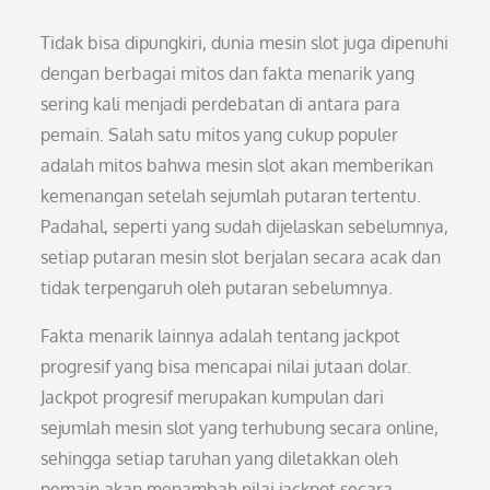
Tidak bisa dipungkiri, dunia mesin slot juga dipenuhi
dengan berbagai mitos dan fakta menarik yang
sering kali menjadi perdebatan di antara para
pemain. Salah satu mitos yang cukup populer
adalah mitos bahwa mesin slot akan memberikan
kemenangan setelah sejumlah putaran tertentu.
Padahal, seperti yang sudah dijelaskan sebelumnya,
setiap putaran mesin slot berjalan secara acak dan
tidak terpengaruh oleh putaran sebelumnya.
Fakta menarik lainnya adalah tentang jackpot
progresif yang bisa mencapai nilai jutaan dolar.
Jackpot progresif merupakan kumpulan dari
sejumlah mesin slot yang terhubung secara online,
sehingga setiap taruhan yang diletakkan oleh
pemain akan menambah nilai jackpot secara