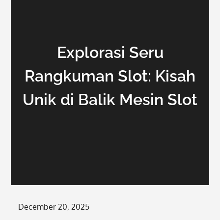
Explorasi Seru
Rangkuman Slot: Kisah
Unik di Balik Mesin Slot
Posted
December 20, 2025