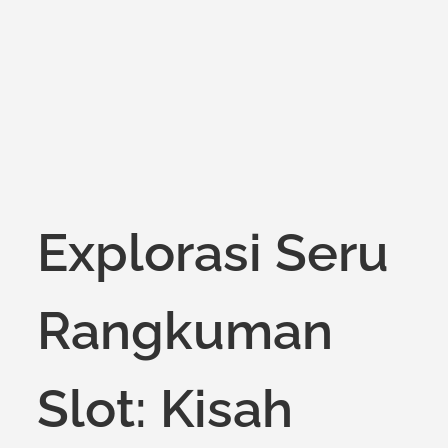
on
Explorasi Seru
Rangkuman
Slot: Kisah