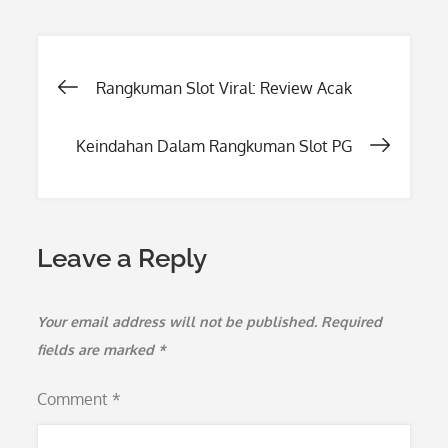
Post
Rangkuman Slot Viral: Review Acak
navigation
Keindahan Dalam Rangkuman Slot PG
Leave a Reply
Your email address will not be published.
Required
fields are marked
*
Comment
*