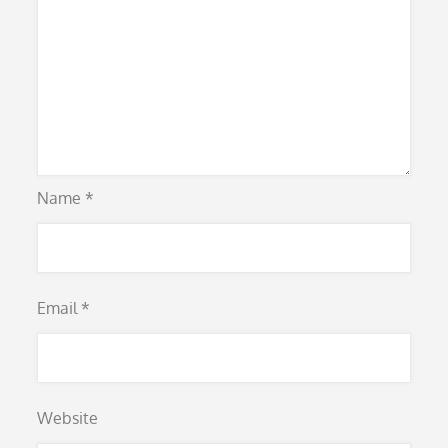
Name
*
Email
*
Website