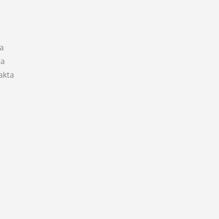
ya
ta
akta