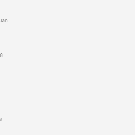
duan
8.
a