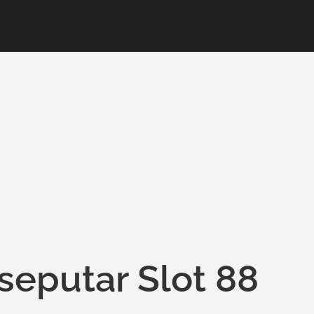
seputar Slot 88