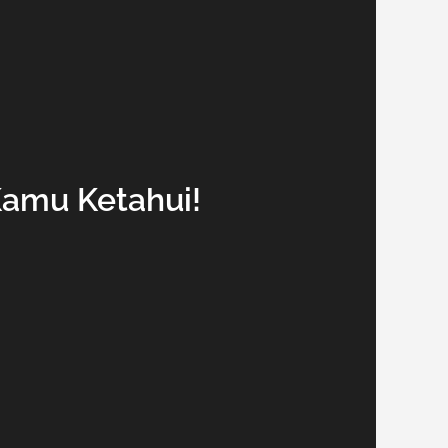
Kamu Ketahui!