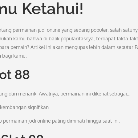
mu Ketahui!
tang permainan judi online yang sedang populer, salah satun
kah kamu bahwa di balik popularitasnya, terdapat fakta-fak
para pemain? Artikel ini akan mengupas lebih dalam seputar F
n bagi kamu.
ot 88
jang dan menarik. Awalnya, permainan ini dikenal sebagai…
erkembangan signifikan…
 permainan judi online paling diminati hingga saat ini.