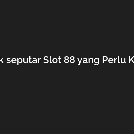
k seputar Slot 88 yang Perlu 