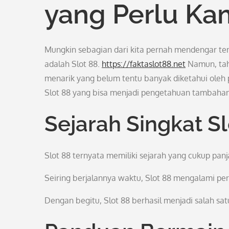
yang Perlu Ka
Mungkin sebagian dari kita pernah mendengar ten
adalah Slot 88.
https://faktaslot88.net
Namun, tahu
menarik yang belum tentu banyak diketahui oleh 
Slot 88 yang bisa menjadi pengetahuan tambaha
Sejarah Singkat Sl
Slot 88 ternyata memiliki sejarah yang cukup pan
Seiring berjalannya waktu, Slot 88 mengalami p
Dengan begitu, Slot 88 berhasil menjadi salah satu