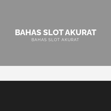
BAHAS SLOT AKURAT
BAHAS SLOT AKURAT