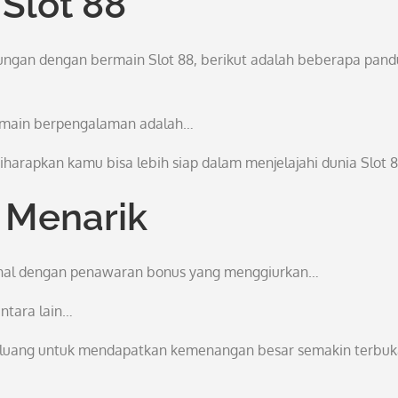
Slot 88
ungan dengan bermain Slot 88, berikut adalah beberapa pan
 pemain berpengalaman adalah…
rapkan kamu bisa lebih siap dalam menjelajahi dunia Slot 8
 Menarik
kenal dengan penawaran bonus yang menggiurkan…
ntara lain…
luang untuk mendapatkan kemenangan besar semakin terbuk