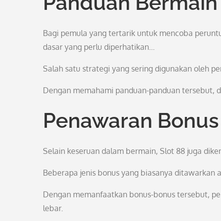
Panduan Bermain 
Bagi pemula yang tertarik untuk mencoba perunt
dasar yang perlu diperhatikan…
Salah satu strategi yang sering digunakan oleh
Dengan memahami panduan-panduan tersebut, diha
Penawaran Bonus
Selain keseruan dalam bermain, Slot 88 juga di
Beberapa jenis bonus yang biasanya ditawarkan a
Dengan memanfaatkan bonus-bonus tersebut, pe
lebar.