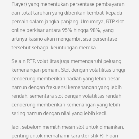
Player) yang menentukan persentase pembayaran
dari total taruhan yang diberikan kembali kepada
pemain dalam jangka panjang. Umumnya, RTP slot
online berkisar antara 95% hingga 98%, yang
artinya kasino akan mengambil sisa persentase
tersebut sebagai keuntungan mereka.
Selain RTP, volatilitas juga memengaruhi peluang
kemenangan pemain. Slot dengan volatilitas tinggi
cenderung memberikan hadiah yang lebih besar
namun dengan frekuensi kemenangan yang lebih
rendah, sementara slot dengan volatilitas rendah
cenderung memberikan kemenangan yang lebih
sering namun dengan nilai yang lebih kecil.
Jadi, sebelum memilih mesin slot untuk dimainkan,
penting untuk memahami karakteristik RTP dan