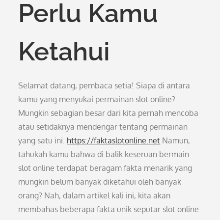
Perlu Kamu
Ketahui
Selamat datang, pembaca setia! Siapa di antara
kamu yang menyukai permainan slot online?
Mungkin sebagian besar dari kita pernah mencoba
atau setidaknya mendengar tentang permainan
yang satu ini.
https://faktaslotonline.net
Namun,
tahukah kamu bahwa di balik keseruan bermain
slot online terdapat beragam fakta menarik yang
mungkin belum banyak diketahui oleh banyak
orang? Nah, dalam artikel kali ini, kita akan
membahas beberapa fakta unik seputar slot online