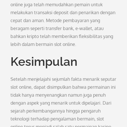
online juga telah memudahkan pemain untuk
melakukan transaksi deposit dan penarikan dengan
cepat dan aman. Metode pembayaran yang
beragam seperti transfer bank, e-wallet, atau
bahkan kripto telah memberikan fleksibilitas yang
lebih dalam bermain slot online.
Kesimpulan
Setelah menjelajahi sejumlah fakta menarik seputar
slot online, dapat disimpulkan bahwa permainan ini
tidak hanya menyenangkan namun juga penuh
dengan aspek yang menarik untuk dipelajari. Dari
sejarah perkembangannya hingga pengaruh
teknologi terhadap pengalaman bermain, slot
online terus menjadi salah satu permainan kasino