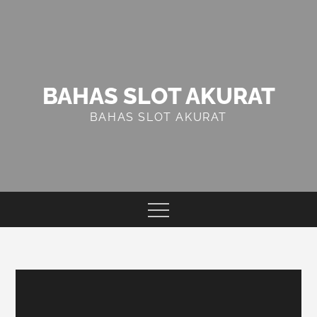
Skip
to
content
BAHAS SLOT AKURAT
BAHAS SLOT AKURAT