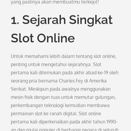
yang pastinya akan membuatmu terkejut!
1. Sejarah Singkat
Slot Online
Untuk memahami lebih dalam tentang slot online,
penting untuk mengetahui sejarahnya. Slot
pertama kali ditemukan pada akhir abad ke-19 oleh
seorang pria bernama Charles Fey di Amerika
Serikat. Meskipun pada awalnya menggunakan
mesin fisik dengan tuas untuk memutar gulungan,
perkembangan teknologi kemudian membawa
permainan slot ke ranah digital. Slot online
pertama kali diperkenalkan pada akhir tahun 1990-
an dan mulai populer di berbagai negara di seluruh