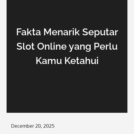
Fakta Menarik Seputar
Slot Online yang Perlu
Kamu Ketahui
Posted
December 20, 2025