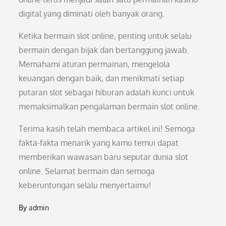
digital yang diminati oleh banyak orang.
Ketika bermain slot online, penting untuk selalu
bermain dengan bijak dan bertanggung jawab.
Memahami aturan permainan, mengelola
keuangan dengan baik, dan menikmati setiap
putaran slot sebagai hiburan adalah kunci untuk
memaksimalkan pengalaman bermain slot online.
Terima kasih telah membaca artikel ini! Semoga
fakta-fakta menarik yang kamu temui dapat
memberikan wawasan baru seputar dunia slot
online. Selamat bermain dan semoga
keberuntungan selalu menyertaimu!
By
admin