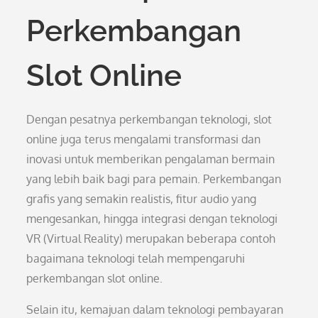
Perkembangan
Slot Online
Dengan pesatnya perkembangan teknologi, slot
online juga terus mengalami transformasi dan
inovasi untuk memberikan pengalaman bermain
yang lebih baik bagi para pemain. Perkembangan
grafis yang semakin realistis, fitur audio yang
mengesankan, hingga integrasi dengan teknologi
VR (Virtual Reality) merupakan beberapa contoh
bagaimana teknologi telah mempengaruhi
perkembangan slot online.
Selain itu, kemajuan dalam teknologi pembayaran