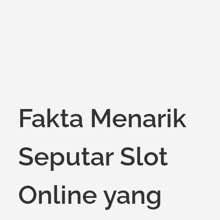
on
Fakta Menarik
Seputar Slot
Online yang