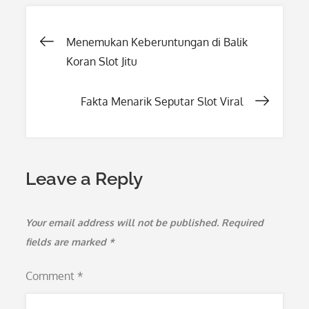
Post
Menemukan Keberuntungan di Balik
Koran Slot Jitu
navigation
Fakta Menarik Seputar Slot Viral
Leave a Reply
Your email address will not be published.
Required
fields are marked
*
Comment
*