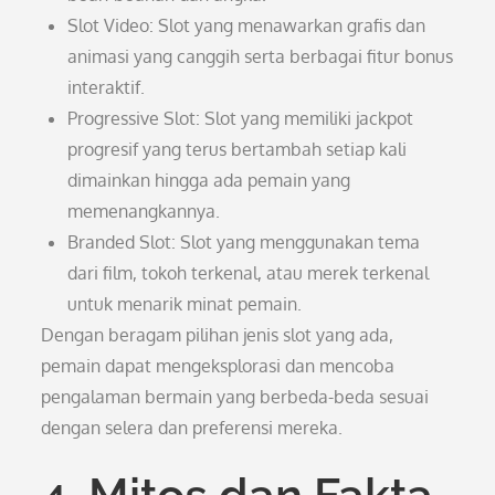
Slot Video: Slot yang menawarkan grafis dan
animasi yang canggih serta berbagai fitur bonus
interaktif.
Progressive Slot: Slot yang memiliki jackpot
progresif yang terus bertambah setiap kali
dimainkan hingga ada pemain yang
memenangkannya.
Branded Slot: Slot yang menggunakan tema
dari film, tokoh terkenal, atau merek terkenal
untuk menarik minat pemain.
Dengan beragam pilihan jenis slot yang ada,
pemain dapat mengeksplorasi dan mencoba
pengalaman bermain yang berbeda-beda sesuai
dengan selera dan preferensi mereka.