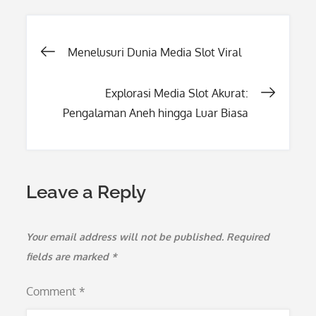
Post
Menelusuri Dunia Media Slot Viral
navigation
Explorasi Media Slot Akurat:
Pengalaman Aneh hingga Luar Biasa
Leave a Reply
Your email address will not be published.
Required
fields are marked
*
Comment
*