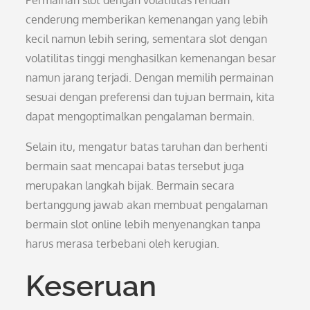
Permainan slot dengan volatilitas rendah
cenderung memberikan kemenangan yang lebih
kecil namun lebih sering, sementara slot dengan
volatilitas tinggi menghasilkan kemenangan besar
namun jarang terjadi. Dengan memilih permainan
sesuai dengan preferensi dan tujuan bermain, kita
dapat mengoptimalkan pengalaman bermain.
Selain itu, mengatur batas taruhan dan berhenti
bermain saat mencapai batas tersebut juga
merupakan langkah bijak. Bermain secara
bertanggung jawab akan membuat pengalaman
bermain slot online lebih menyenangkan tanpa
harus merasa terbebani oleh kerugian.
Keseruan