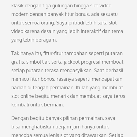
klasik dengan tiga gulungan hingga slot video
modern dengan banyak fitur bonus, ada sesuatu
untuk semua orang. Saya pribadi lebih suka slot
video karena desain yang lebih interaktif dan tema
yang lebih beragam.
Tak hanya itu, fitur-fitur tambahan seperti putaran
gratis, simbol liar, serta jackpot progresif membuat
setiap putaran terasa mengasyikkan. Saat berhasil
memicu fitur bonus, rasanya seperti mendapatkan
hadiah di tengah permainan. Itulah yang membuat
slot online begitu menarik dan membuat saya terus
kembali untuk bermain.
Dengan begitu banyak pilihan permainan, saya
bisa menghabiskan berjam-jam hanya untuk
mencoba semua jenis slot yang ditawarkan. Setiap