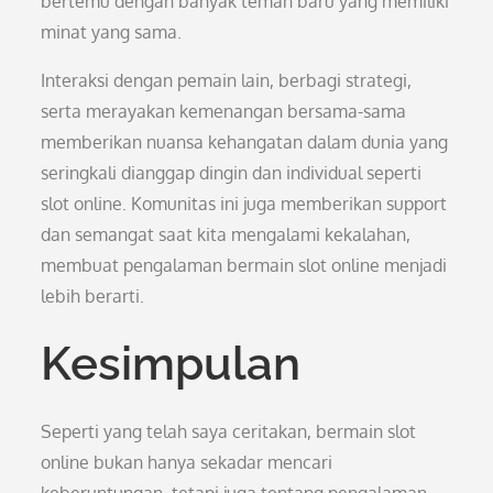
bertemu dengan banyak teman baru yang memiliki
minat yang sama.
Interaksi dengan pemain lain, berbagi strategi,
serta merayakan kemenangan bersama-sama
memberikan nuansa kehangatan dalam dunia yang
seringkali dianggap dingin dan individual seperti
slot online. Komunitas ini juga memberikan support
dan semangat saat kita mengalami kekalahan,
membuat pengalaman bermain slot online menjadi
lebih berarti.
Kesimpulan
Seperti yang telah saya ceritakan, bermain slot
online bukan hanya sekadar mencari