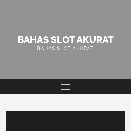
Skip
to
content
BAHAS SLOT AKURAT
BAHAS SLOT AKURAT