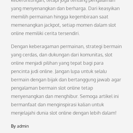
keberuntungan, tetapi juga tentang pengalaman
yang menyenangkan dan berharga. Dari keasyikan
memilih permainan hingga kegembiraan saat
memenangkan jackpot, setiap momen dalam slot
online memiliki cerita tersendiri.
Dengan keberagaman permainan, strategi bermain
yang cerdas, dan dukungan dari komunitas, slot
online menjadi pilihan yang tepat bagi para
pencinta judi online. Jangan lupa untuk selalu
bermain dengan bijak dan bertanggung jawab agar
pengalaman bermain slot online tetap
menyenangkan dan menghibur. Semoga artikel ini
bermanfaat dan menginspirasi kalian untuk
menjelajahi dunia slot online dengan lebih dalam!
By
admin