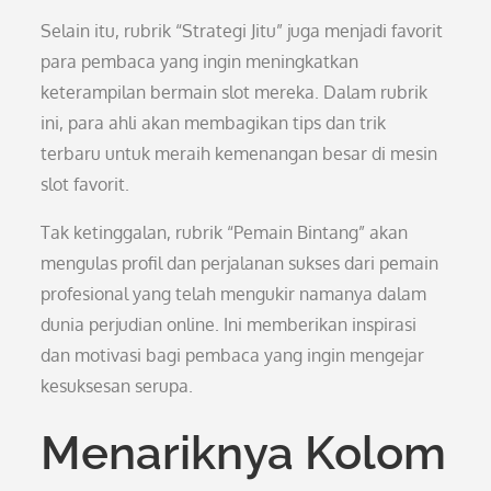
Selain itu, rubrik “Strategi Jitu” juga menjadi favorit
para pembaca yang ingin meningkatkan
keterampilan bermain slot mereka. Dalam rubrik
ini, para ahli akan membagikan tips dan trik
terbaru untuk meraih kemenangan besar di mesin
slot favorit.
Tak ketinggalan, rubrik “Pemain Bintang” akan
mengulas profil dan perjalanan sukses dari pemain
profesional yang telah mengukir namanya dalam
dunia perjudian online. Ini memberikan inspirasi
dan motivasi bagi pembaca yang ingin mengejar
kesuksesan serupa.
Menariknya Kolom