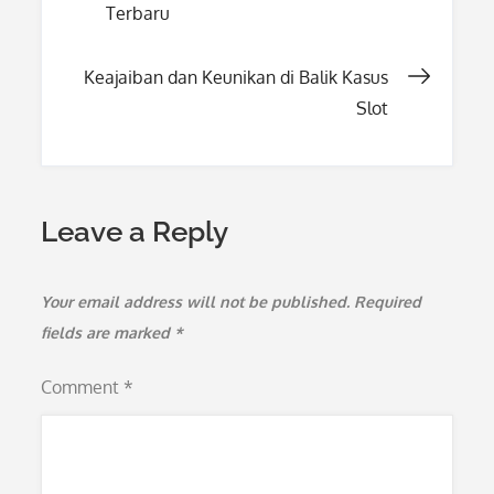
Terbaru
navigation
Keajaiban dan Keunikan di Balik Kasus
Slot
Leave a Reply
Your email address will not be published.
Required
fields are marked
*
Comment
*