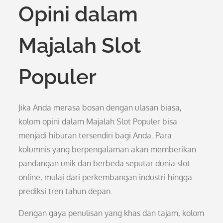
Opini dalam
Majalah Slot
Populer
Jika Anda merasa bosan dengan ulasan biasa,
kolom opini dalam Majalah Slot Populer bisa
menjadi hiburan tersendiri bagi Anda. Para
kolumnis yang berpengalaman akan memberikan
pandangan unik dan berbeda seputar dunia slot
online, mulai dari perkembangan industri hingga
prediksi tren tahun depan.
Dengan gaya penulisan yang khas dan tajam, kolom