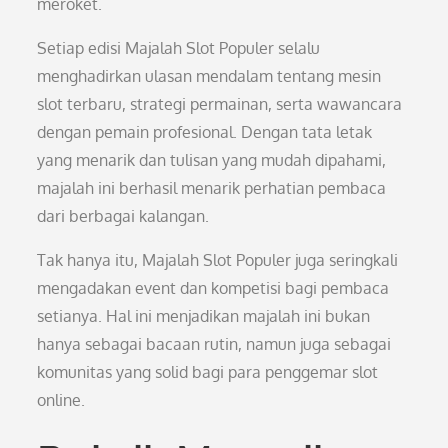
meroket.
Setiap edisi Majalah Slot Populer selalu
menghadirkan ulasan mendalam tentang mesin
slot terbaru, strategi permainan, serta wawancara
dengan pemain profesional. Dengan tata letak
yang menarik dan tulisan yang mudah dipahami,
majalah ini berhasil menarik perhatian pembaca
dari berbagai kalangan.
Tak hanya itu, Majalah Slot Populer juga seringkali
mengadakan event dan kompetisi bagi pembaca
setianya. Hal ini menjadikan majalah ini bukan
hanya sebagai bacaan rutin, namun juga sebagai
komunitas yang solid bagi para penggemar slot
online.