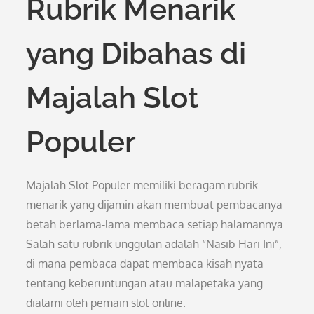
Rubrik Menarik
yang Dibahas di
Majalah Slot
Populer
Majalah Slot Populer memiliki beragam rubrik
menarik yang dijamin akan membuat pembacanya
betah berlama-lama membaca setiap halamannya.
Salah satu rubrik unggulan adalah “Nasib Hari Ini”,
di mana pembaca dapat membaca kisah nyata
tentang keberuntungan atau malapetaka yang
dialami oleh pemain slot online.