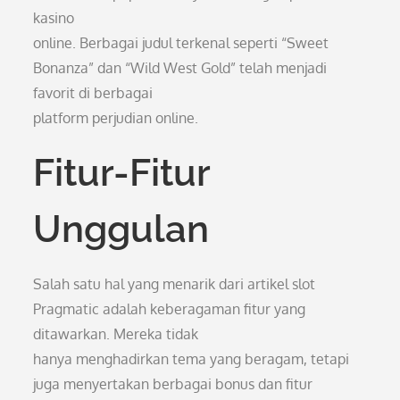
kasino
online. Berbagai judul terkenal seperti “Sweet
Bonanza” dan “Wild West Gold” telah menjadi
favorit di berbagai
platform perjudian online.
Fitur-Fitur
Unggulan
Salah satu hal yang menarik dari artikel slot
Pragmatic adalah keberagaman fitur yang
ditawarkan. Mereka tidak
hanya menghadirkan tema yang beragam, tetapi
juga menyertakan berbagai bonus dan fitur