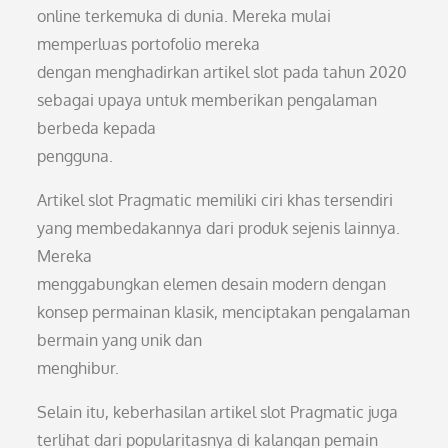
online terkemuka di dunia. Mereka mulai
memperluas portofolio mereka
dengan menghadirkan artikel slot pada tahun 2020
sebagai upaya untuk memberikan pengalaman
berbeda kepada
pengguna.
Artikel slot Pragmatic memiliki ciri khas tersendiri
yang membedakannya dari produk sejenis lainnya.
Mereka
menggabungkan elemen desain modern dengan
konsep permainan klasik, menciptakan pengalaman
bermain yang unik dan
menghibur.
Selain itu, keberhasilan artikel slot Pragmatic juga
terlihat dari popularitasnya di kalangan pemain