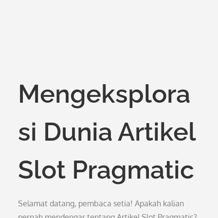
Mengeksplora
si Dunia Artikel
Slot Pragmatic
Selamat datang, pembaca setia! Apakah kalian
pernah mendengar tentang Artikel Slot Pragmatic?