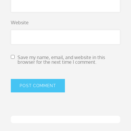
Website
Save my name, email, and website in this
browser for the next time I comment.