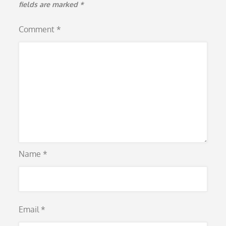
fields are marked
*
Comment
*
Name
*
Email
*