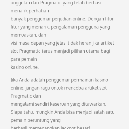
unggulan dari Pragmatic yang telah berhasil
menarik perhatian
banyak penggemar perjudian online. Dengan fitur-
fitur yang menarik, pengalaman pengguna yang
memuaskan, dan
visi masa depan yang jelas, tidak heran jika artikel
slot Pragmatic terus menjadi pilihan utama bagi
para pemain
kasino online.
Jika Anda adalah penggemar permainan kasino
online, jangan ragu untuk mencoba artikel slot
Pragmatic dan
mengalami sendiri keseruan yang ditawarkan.
Siapa tahu, mungkin Anda bisa menjadi salah satu
pemain beruntung yang
berhasil memenangkan jackpot besar!