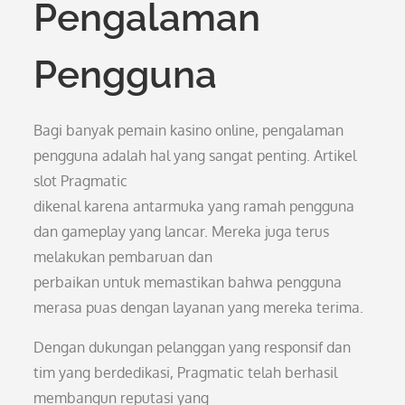
Pengalaman
Pengguna
Bagi banyak pemain kasino online, pengalaman
pengguna adalah hal yang sangat penting. Artikel
slot Pragmatic
dikenal karena antarmuka yang ramah pengguna
dan gameplay yang lancar. Mereka juga terus
melakukan pembaruan dan
perbaikan untuk memastikan bahwa pengguna
merasa puas dengan layanan yang mereka terima.
Dengan dukungan pelanggan yang responsif dan
tim yang berdedikasi, Pragmatic telah berhasil
membangun reputasi yang