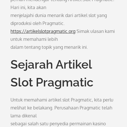
Hari ini, kita akan
menjelajahi dunia menarik dari artikel slot yang
diproduksi oleh Pragmatic.
https://artikelslotpragmatic.org
Simak ulasan kami
untuk memahami lebih
dalam tentang topik yang menarik ini.
Sejarah Artikel
Slot Pragmatic
Untuk memahami artikel slot Pragmatic, kita perlu
melihat ke belakang. Perusahaan Pragmatic telah
lama dikenal
sebagai salah satu penyedia permainan kasino