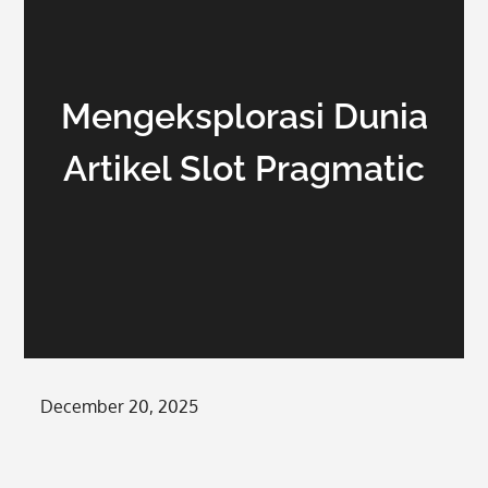
Mengeksplorasi Dunia
Artikel Slot Pragmatic
Posted
December 20, 2025
on