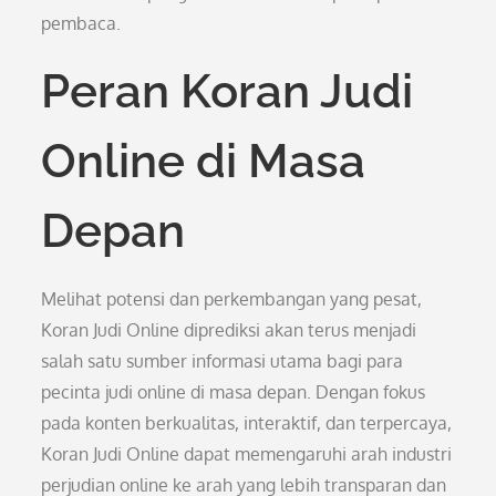
pembaca.
Peran Koran Judi
Online di Masa
Depan
Melihat potensi dan perkembangan yang pesat,
Koran Judi Online diprediksi akan terus menjadi
salah satu sumber informasi utama bagi para
pecinta judi online di masa depan. Dengan fokus
pada konten berkualitas, interaktif, dan terpercaya,
Koran Judi Online dapat memengaruhi arah industri
perjudian online ke arah yang lebih transparan dan