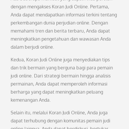
dengan mengakses Koran Judi Online. Pertama,
Anda dapat mendapatkan informasi terkini tentang
perkembangan dunia perjudian online. Dengan
memahami tren dan berita terbaru, Anda dapat
meningkatkan pengetahuan dan wawasan Anda
dalam berjudi online.
Kedua, Koran Judi Online juga menyediakan tips
dan trik bermain yang berguna bagi para pemain
judi online. Dari strategi bermain hingga analisis
permainan, Anda dapat memperoleh informasi
berharga yang dapat meningkatkan peluang
kemenangan Anda.
Selain itu, melalui Koran Judi Online, Anda juga
dapat terhubung dengan komunitas pemain judi
online lainnya. Anda dapat berdiskusi, bertukar