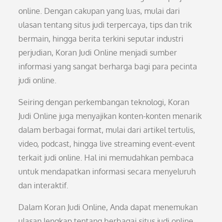
online. Dengan cakupan yang luas, mulai dari
ulasan tentang situs judi terpercaya, tips dan trik
bermain, hingga berita terkini seputar industri
perjudian, Koran Judi Online menjadi sumber
informasi yang sangat berharga bagi para pecinta
judi online.
Seiring dengan perkembangan teknologi, Koran
Judi Online juga menyajikan konten-konten menarik
dalam berbagai format, mulai dari artikel tertulis,
video, podcast, hingga live streaming event-event
terkait judi online. Hal ini memudahkan pembaca
untuk mendapatkan informasi secara menyeluruh
dan interaktif.
Dalam Koran Judi Online, Anda dapat menemukan
ulasan lengkap tentang berbagai situs judi online,