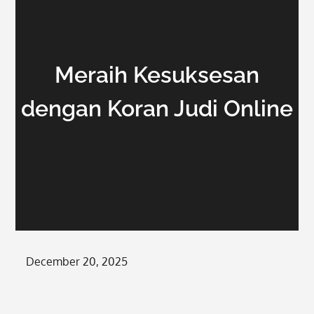
Meraih Kesuksesan
dengan Koran Judi Online
Posted
December 20, 2025
on