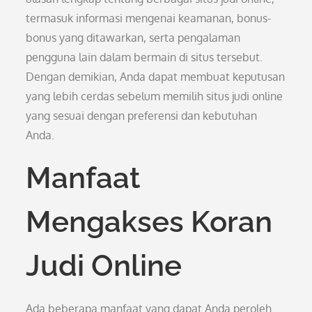
termasuk informasi mengenai keamanan, bonus-
bonus yang ditawarkan, serta pengalaman
pengguna lain dalam bermain di situs tersebut.
Dengan demikian, Anda dapat membuat keputusan
yang lebih cerdas sebelum memilih situs judi online
yang sesuai dengan preferensi dan kebutuhan
Anda.
Manfaat
Mengakses Koran
Judi Online
Ada beberapa manfaat yang dapat Anda peroleh