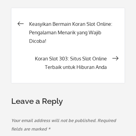
Post
Keasyikan Bermain Koran Slot Online:
Pengalaman Menarik yang Wajib
navigation
Dicoba!
Koran Slot 303: Situs Slot Online
Terbaik untuk Hiburan Anda
Leave a Reply
Your email address will not be published.
Required
fields are marked
*