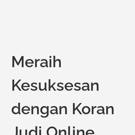
Meraih
Kesuksesan
dengan Koran
Judi Online