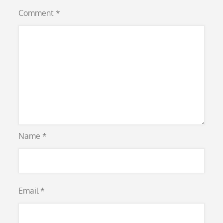
Comment
*
Name
*
Email
*