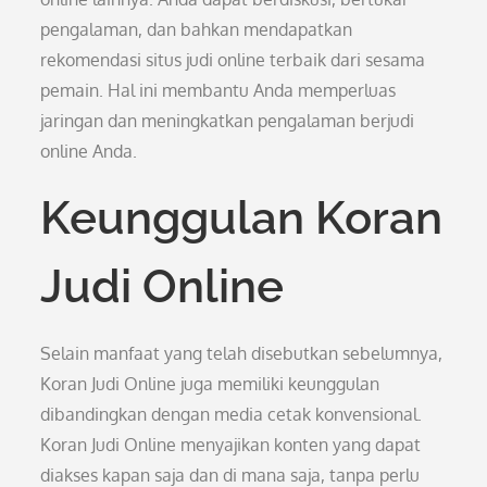
pengalaman, dan bahkan mendapatkan
rekomendasi situs judi online terbaik dari sesama
pemain. Hal ini membantu Anda memperluas
jaringan dan meningkatkan pengalaman berjudi
online Anda.
Keunggulan Koran
Judi Online
Selain manfaat yang telah disebutkan sebelumnya,
Koran Judi Online juga memiliki keunggulan
dibandingkan dengan media cetak konvensional.
Koran Judi Online menyajikan konten yang dapat
diakses kapan saja dan di mana saja, tanpa perlu