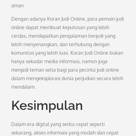
aman.
Dengan adanya Koran Judi Online, para pemain judi
online dapat membuat keputusan yang lebih
cerdas, mendapatkan pengalaman berjudi yang
lebih menyenangkan, dan terhubung dengan
komunitas yang lebih luas. Koran Judi Online bukan
hanya sekadar media informasi, namun juga
menjadi teman setia bagi para pecinta judi online
dalam mengeksplorasi dunia perjudian secara lebih
mendalam.
Kesimpulan
Dalam era digital yang serba cepat seperti
sekarang, akses informasi yang mudah dan cepat