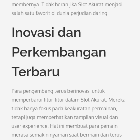
membernya. Tidak heran jika Slot Akurat menjadi
salah satu favorit di dunia perjudian daring.
Inovasi dan
Perkembangan
Terbaru
Para pengembang terus berinovasi untuk
memperbarui fitur-fitur dalam Slot Akurat. Mereka
tidak hanya fokus pada keakuratan permainan,
tetapi juga memperhatikan tampilan visual dan
user experience. Hal ini membuat para pemain
merasa semakin nyaman saat bermain dan terus