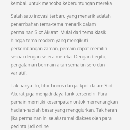
kembali untuk mencoba keberuntungan mereka.
Salah satu inovasi terbaru yang menarik adalah
penambahan tema-tema menarik dalam
permainan Slot Akurat. Mulai dari tema klasik
hingga tema modern yang mengikuti
perkembangan zaman, pemain dapat memilih
sesuai dengan selera mereka. Dengan begitu,
pengalaman bermain akan semakin seru dan
variatif.
Tak hanya itu, fitur bonus dan jackpot dalam Slot
Akurat juga menjadi daya tarik tersendiri. Para
pemain memiliki kesempatan untuk memenangkan
hadiah-hadiah besar yang menggiurkan. Tak heran
jika permainan ini selalu ramai diakses oleh para
pecinta judi online.