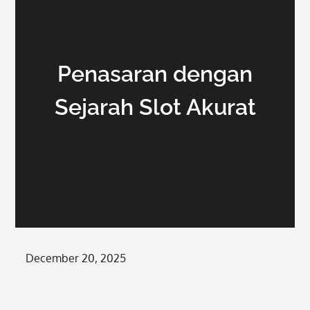
Penasaran dengan
Sejarah Slot Akurat
Posted
December 20, 2025
on