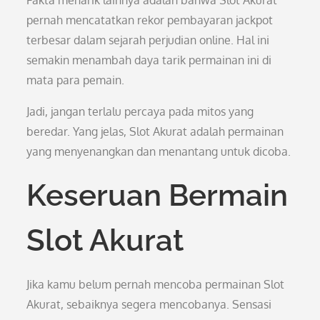
Fakta menarik lainnya adalah bahwa Slot Akurat
pernah mencatatkan rekor pembayaran jackpot
terbesar dalam sejarah perjudian online. Hal ini
semakin menambah daya tarik permainan ini di
mata para pemain.
Jadi, jangan terlalu percaya pada mitos yang
beredar. Yang jelas, Slot Akurat adalah permainan
yang menyenangkan dan menantang untuk dicoba.
Keseruan Bermain
Slot Akurat
Jika kamu belum pernah mencoba permainan Slot
Akurat, sebaiknya segera mencobanya. Sensasi