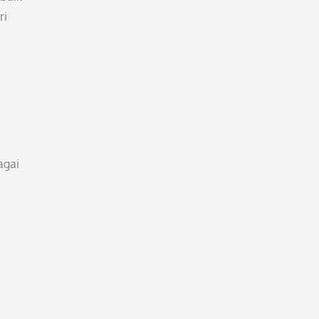
ri
agai
a