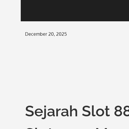
Posted
December 20, 2025
on
Sejarah Slot 