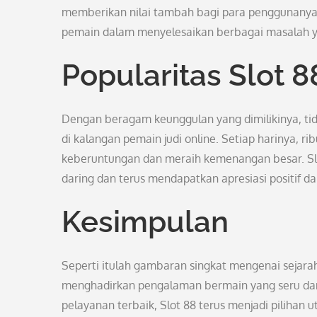
memberikan nilai tambah bagi para penggunanya. 
pemain dalam menyelesaikan berbagai masalah y
Popularitas Slot 
Dengan beragam keunggulan yang dimilikinya, tidak
di kalangan pemain judi online. Setiap harinya, r
keberuntungan dan meraih kemenangan besar. Slot
daring dan terus mendapatkan apresiasi positif d
Kesimpulan
Seperti itulah gambaran singkat mengenai sejar
menghadirkan pengalaman bermain yang seru dan 
pelayanan terbaik, Slot 88 terus menjadi pilihan u