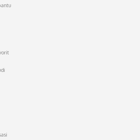
bantu
orit
udi
sasi