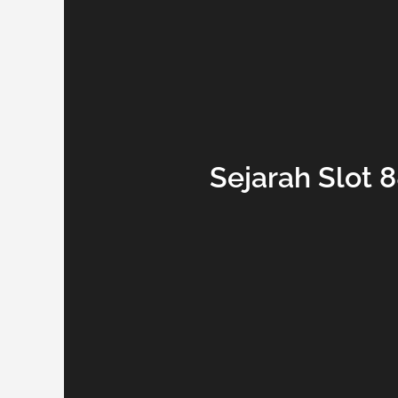
Sejarah Slot 