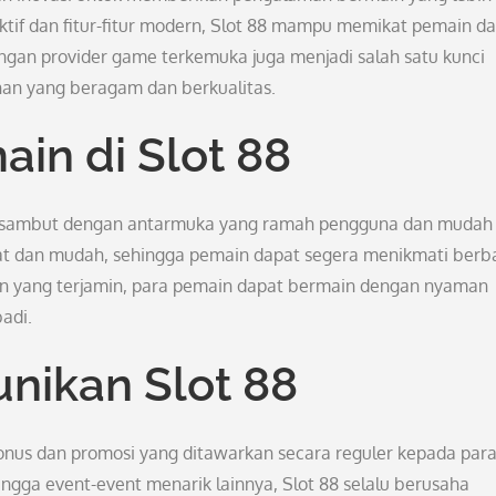
tif dan fitur-fitur modern, Slot 88 mampu memikat pemain da
engan provider game terkemuka juga menjadi salah satu kunci
nan yang beragam dan berkualitas.
in di Slot 88
 disambut dengan antarmuka yang ramah pengguna dan mudah
pat dan mudah, sehingga pemain dapat segera menikmati berb
an yang terjamin, para pemain dapat bermain dengan nyaman
adi.
nikan Slot 88
bonus dan promosi yang ditawarkan secara reguler kepada par
ingga event-event menarik lainnya, Slot 88 selalu berusaha