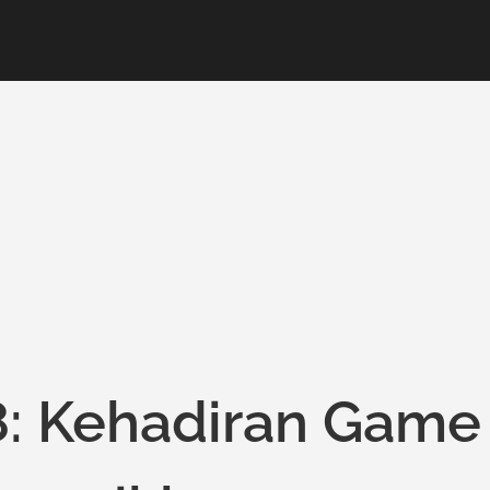
88: Kehadiran Game