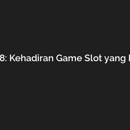
88: Kehadiran Game Slot yan