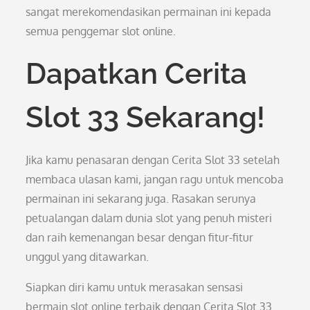
sangat merekomendasikan permainan ini kepada
semua penggemar slot online.
Dapatkan Cerita
Slot 33 Sekarang!
Jika kamu penasaran dengan Cerita Slot 33 setelah
membaca ulasan kami, jangan ragu untuk mencoba
permainan ini sekarang juga. Rasakan serunya
petualangan dalam dunia slot yang penuh misteri
dan raih kemenangan besar dengan fitur-fitur
unggul yang ditawarkan.
Siapkan diri kamu untuk merasakan sensasi
bermain slot online terbaik dengan Cerita Slot 33.