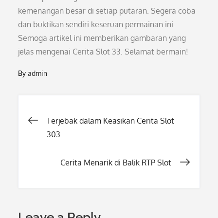
kemenangan besar di setiap putaran. Segera coba
dan buktikan sendiri keseruan permainan ini.
Semoga artikel ini memberikan gambaran yang
jelas mengenai Cerita Slot 33. Selamat bermain!
By
admin
Post
Terjebak dalam Keasikan Cerita Slot
303
navigation
Cerita Menarik di Balik RTP Slot
Leave a Reply