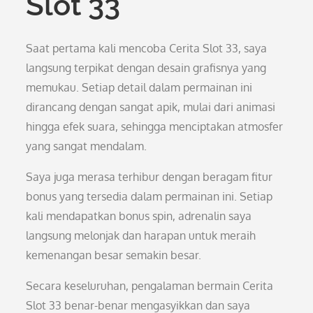
Slot 33
Saat pertama kali mencoba Cerita Slot 33, saya
langsung terpikat dengan desain grafisnya yang
memukau. Setiap detail dalam permainan ini
dirancang dengan sangat apik, mulai dari animasi
hingga efek suara, sehingga menciptakan atmosfer
yang sangat mendalam.
Saya juga merasa terhibur dengan beragam fitur
bonus yang tersedia dalam permainan ini. Setiap
kali mendapatkan bonus spin, adrenalin saya
langsung melonjak dan harapan untuk meraih
kemenangan besar semakin besar.
Secara keseluruhan, pengalaman bermain Cerita
Slot 33 benar-benar mengasyikkan dan saya